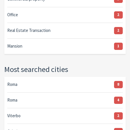
Office
2
Real Estate Transaction
2
Mansion
1
Most searched cities
Roma
8
Roma
4
Viterbo
2