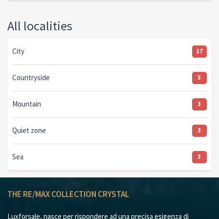
All localities
City
17
Countryside
5
Mountain
3
Quiet zone
3
Sea
3
THE RE/MAX COLLECTION CRYSTAL
Luxforsale, nasce per rispondere ad una precisa esigenza di