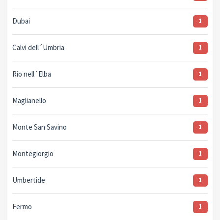
Dubai
1
Calvi dell´Umbria
1
Rio nell´Elba
1
Maglianello
1
Monte San Savino
1
Montegiorgio
1
Umbertide
1
Fermo
1